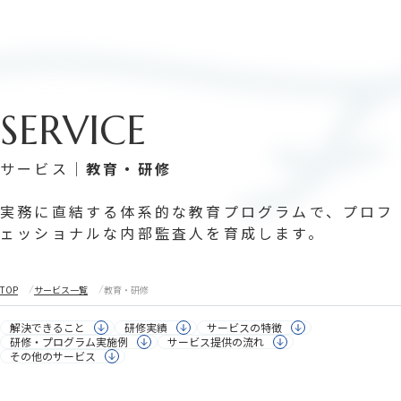
採用情報
SERVICE
採用情報
私たちについて
企業情報
サービス｜
教育・研修
企業インタビュー
メディア一覧
実務に直結する体系的な教育プログラムで、プロフ
ェッショナルな内部監査人を育成します。
サービス
デジタル・ガバナンス
サイバーセキュリティ
TOP
サービス一覧
教育・研修
インターナル・オーディット（内部監査）
レギュラトリ―・アドバイザリー
解決できること
研修実績
サービスの特徴
研修・プログラム実施例
サービス提供の流れ
リスク・コンプライアンス
デジタルソリューション
その他のサービス
プロフェッショナル人材サービス