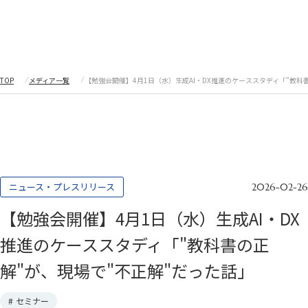
採用情報
TOP
メディア一覧
【勉強会開催】4月1日（水）生成AI・DX推進のケーススタディ「"教科
採用情報
私たちについて
企業情報
企業インタビュー
メディア一覧
ニュース・プレスリリース
2026-02-26
サービス
【勉強会開催】4月1日（水）生成AI・DX
デジタル・ガバナンス
サイバーセキュリティ
インターナル・オーディット（内部監査）
推進のケーススタディ「"教科書の正
レギュラトリ―・アドバイザリー
解"が、現場で"不正解"だった話」
リスク・コンプライアンス
デジタルソリューション
プロフェッショナル人材サービス
#
セミナー