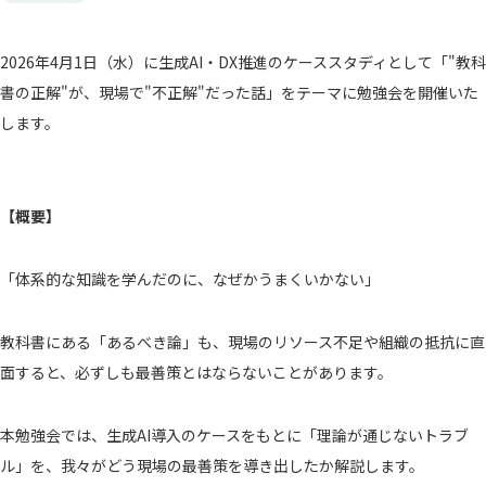
採用情報
インタビュー
福利厚生
募集情報
エントリー
2026年4月1日（水
）に
生成AI・DX推進のケーススタディとして「"教科
書の正解"が、現場で"不正解"だった話」をテーマに勉強会
を開催いた
お問い合わせ
します。
プライバシーポリシー
【概要】
「体系的な知識を学んだのに、なぜかうまくいかない」
教科書にある「あるべき論」も、現場のリソース不足や組織の抵抗に直
面すると、必ずしも最善策とはならないことがあります。
本勉強会では、生成AI導入のケースをもとに「理論が通じないトラブ
ル」を、我々がどう現場の最善策を導き出したか解説します。