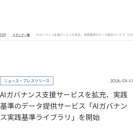
採用情報
TOP
メディア一覧
AIガバナンス支援サービスを拡充、実践基準のデータ提供サービス「A
採用情報
私たちについて
企業情報
企業インタビュー
メディア一覧
ニュース・プレスリリース
2026-01-13
サービス
AIガバナンス支援サービスを拡充、実践
デジタル・ガバナンス
サイバーセキュリティ
インターナル・オーディット（内部監査）
基準のデータ提供サービス「AIガバナン
レギュラトリ―・アドバイザリー
ス実践基準ライブラリ」を開始
リスク・コンプライアンス
デジタルソリューション
プロフェッショナル人材サービス