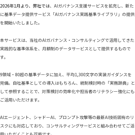
2026年1月より、弊社では
採用情報
、AIガバナンス支援サービスを拡充し、新た
に基準データ提供サービス「AIガバナンス実践基準ライブラリ」の提供
インタビュー
福利厚生
募集情報
エントリー
を開始いたしました。
お問い合わせ
本サービスは、当社のAIガバナンス・コンサルティングで活用してきた
実践的な基準体系を、月額制のデータサービスとして提供するもので
プライバシーポリシー
す。
9領域・80超の基準データに加え、平均1,300文字の実装ガイダンスを
完備。自社基準としての導入はもちろん、統制検討時の「実務辞典」と
して参照することで、対策検討の効率化や担当者のリテラシー強化にも
ご活用いただけます。
AIエージェント、シャドーAI、プロンプト攻撃等の最新AI技術固有のリ
スクにも対応しており、コンサルティングサービスと組み合わせてご活
用いただくことも可能です。