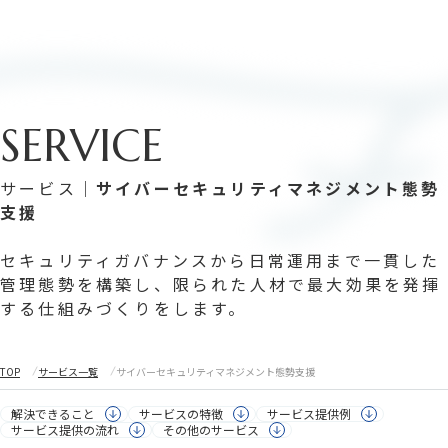
採用情報
SERVICE
採用情報
私たちについて
企業情報
サービス｜
サイバーセキュリティマネジメント態勢
支援
企業インタビュー
メディア一覧
セキュリティガバナンスから日常運用まで一貫した
管理態勢を構築し、限られた人材で最大効果を発揮
サービス
する仕組みづくりをします。
デジタル・ガバナンス
サイバーセキュリティ
インターナル・オーディット（内部監査）
レギュラトリ―・アドバイザリー
TOP
サービス一覧
サイバーセキュリティマネジメント態勢支援
リスク・コンプライアンス
デジタルソリューション
プロフェッショナル人材サービス
解決できること
サービスの特徴
サービス提供例
サービス提供の流れ
その他のサービス